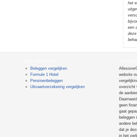
het e
uitge
versc
bijvo
een a
deze
beha
Ook interessant
Informati
Beleggen vergelijken
Allesover
Formule 1 Hotel
website ov
Pensioenbeleggen
vergelijk
Uitvaartverzekering vergelijken
overzicht
de aanbie
Daarnaast
geen fina
gaat gepaa
beleggen 
andere be
dat je dez
in het verl