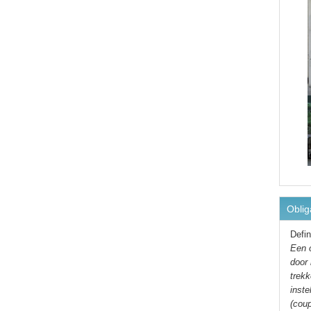
Oblig
Defin
Een o
door
trek
inste
(coup